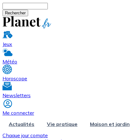
Aller au contenu principal
Rechercher
Jeux
Météo
Horoscope
Newsletters
Me connecter
Actualités
Vie pratique
Maison et jardin
Chaque jour compte