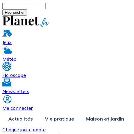
Aller au contenu principal
Rechercher
Jeux
Météo
Horoscope
Newsletters
Me connecter
Actualités
Vie pratique
Maison et jardin
Chaque jour compte