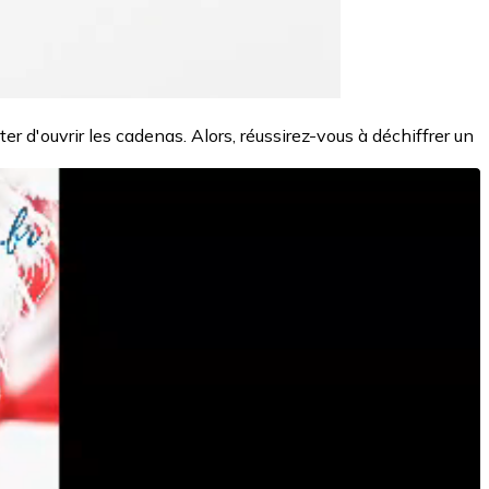
r d'ouvrir les cadenas. Alors, réussirez-vous à déchiffrer un