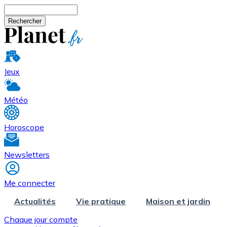
Aller au contenu principal
Rechercher
Jeux
Météo
Horoscope
Newsletters
Me connecter
Actualités
Vie pratique
Maison et jardin
Chaque jour compte