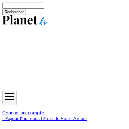
Aller au contenu principal
Rechercher
Jeux
Météo
Horoscope
Newsletters
Chaque jour compte
- Aujourd'hui nous fêtons la
Saint Amour