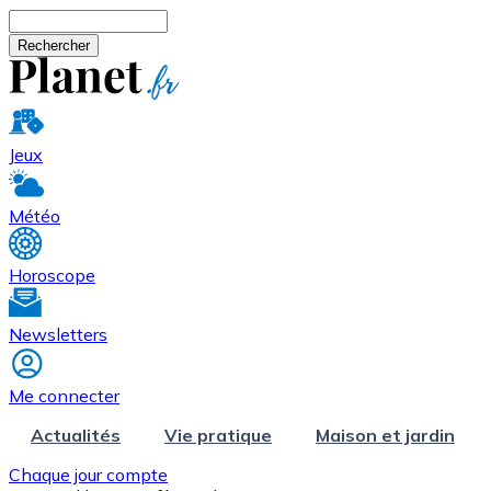
Aller au contenu principal
Rechercher
Jeux
Météo
Horoscope
Newsletters
Me connecter
Actualités
Vie pratique
Maison et jardin
Chaque jour compte