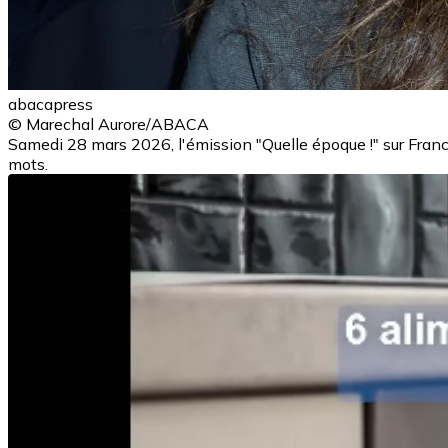
abacapress
© Marechal Aurore/ABACA
Samedi 28 mars 2026, l'émission "Quelle époque !" sur France
mots.