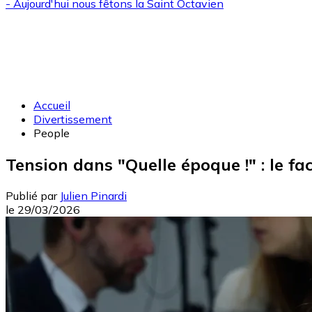
- Aujourd'hui nous fêtons la
Saint Octavien
Accueil
Divertissement
People
Tension dans "Quelle époque !" : le f
Publié par
Julien Pinardi
le
29/03/2026