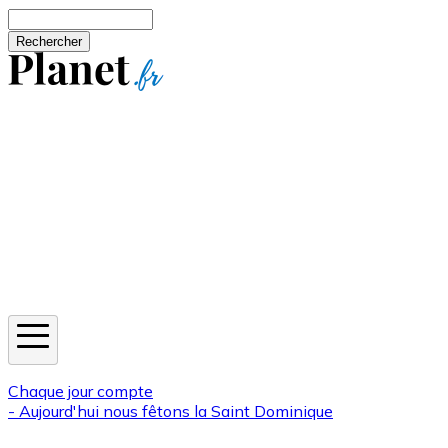
Aller au contenu principal
Rechercher
Jeux
Météo
Horoscope
Newsletters
Chaque jour compte
- Aujourd'hui nous fêtons la
Saint Dominique