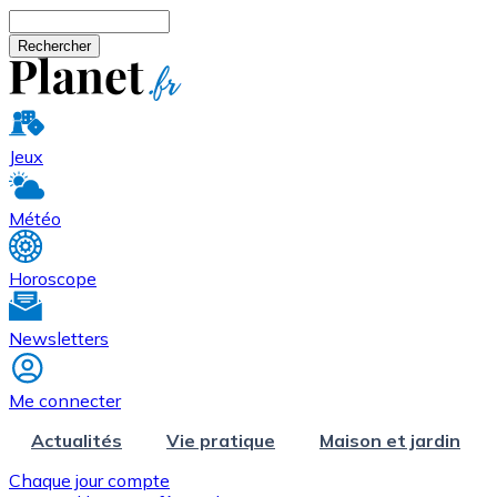
Aller au contenu principal
Rechercher
Jeux
Météo
Horoscope
Newsletters
Me connecter
Actualités
Vie pratique
Maison et jardin
Chaque jour compte