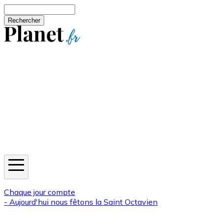
Aller au contenu principal
Rechercher
Jeux
Météo
Horoscope
Newsletters
Chaque jour compte
- Aujourd'hui nous fêtons la
Saint Octavien