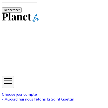
Aller au contenu principal
Rechercher
Jeux
Météo
Horoscope
Newsletters
Chaque jour compte
- Aujourd'hui nous fêtons la
Saint Gaétan