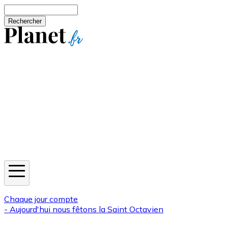
Aller au contenu principal
Rechercher
Jeux
Météo
Horoscope
Newsletters
Chaque jour compte
- Aujourd'hui nous fêtons la
Saint Octavien