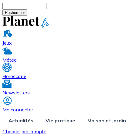
Aller au contenu principal
Rechercher
Jeux
Météo
Horoscope
Newsletters
Me connecter
Actualités
Vie pratique
Maison et jardin
Chaque jour compte