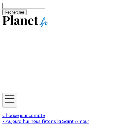
Aller au contenu principal
Rechercher
Jeux
Météo
Horoscope
Newsletters
Chaque jour compte
- Aujourd'hui nous fêtons la
Saint Amour