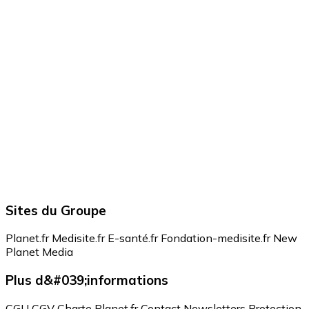
Sites du Groupe
Planet.fr
Medisite.fr
E-santé.fr
Fondation-medisite.fr
New
Planet Media
Plus d&#039;informations
CGU
CGV
Charte Planet.fr
Contact
Newsletters
Protection