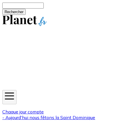
Aller au contenu principal
Rechercher
Jeux
Météo
Horoscope
Newsletters
Chaque jour compte
- Aujourd'hui nous fêtons la
Saint Dominique