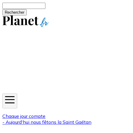
Aller au contenu principal
Rechercher
Jeux
Météo
Horoscope
Newsletters
Chaque jour compte
- Aujourd'hui nous fêtons la
Saint Gaétan