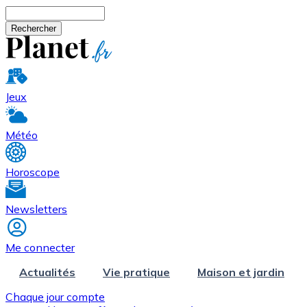
Aller au contenu principal
Rechercher
Jeux
Météo
Horoscope
Newsletters
Me connecter
Actualités
Vie pratique
Maison et jardin
Chaque jour compte