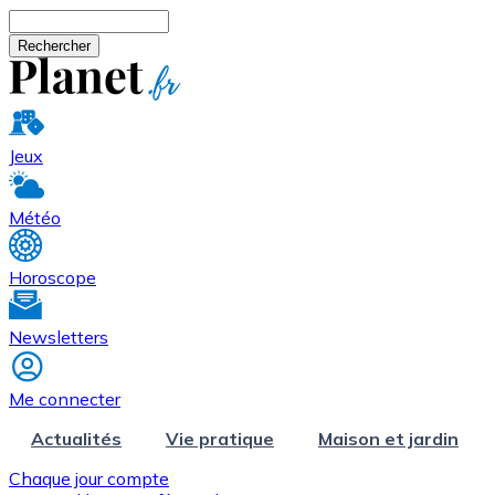
Aller au contenu principal
Rechercher
Jeux
Météo
Horoscope
Newsletters
Me connecter
Actualités
Vie pratique
Maison et jardin
Chaque jour compte