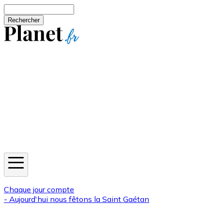
Aller au contenu principal
Rechercher
Jeux
Météo
Horoscope
Newsletters
Chaque jour compte
- Aujourd'hui nous fêtons la
Saint Gaétan