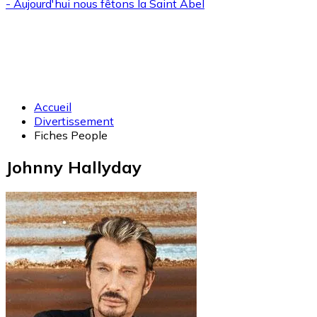
- Aujourd'hui nous fêtons la
Saint Abel
Accueil
Divertissement
Fiches People
Johnny Hallyday