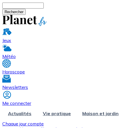
Aller au contenu principal
Rechercher
Jeux
Météo
Horoscope
Newsletters
Me connecter
Actualités
Vie pratique
Maison et jardin
Chaque jour compte