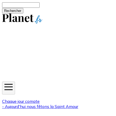
Aller au contenu principal
Rechercher
Jeux
Météo
Horoscope
Newsletters
Chaque jour compte
- Aujourd'hui nous fêtons la
Saint Amour