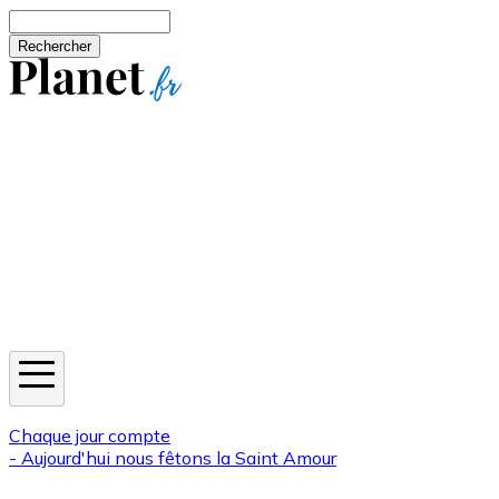
Aller au contenu principal
Rechercher
Jeux
Météo
Horoscope
Newsletters
Chaque jour compte
- Aujourd'hui nous fêtons la
Saint Amour