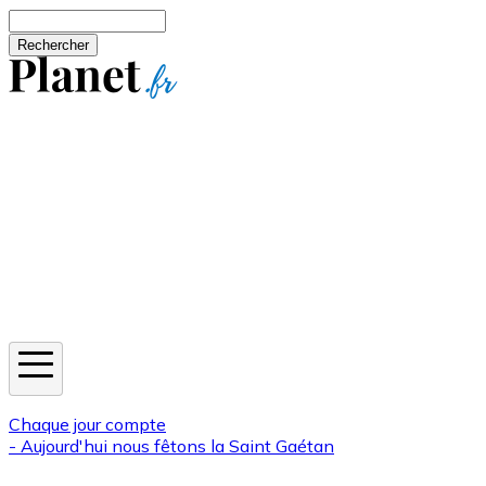
Aller au contenu principal
Rechercher
Jeux
Météo
Horoscope
Newsletters
Chaque jour compte
- Aujourd'hui nous fêtons la
Saint Gaétan