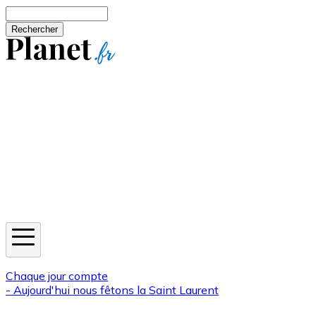
Aller au contenu principal
Rechercher
Jeux
Météo
Horoscope
Newsletters
Chaque jour compte
- Aujourd'hui nous fêtons la
Saint Laurent