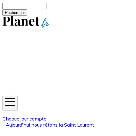
Aller au contenu principal
Rechercher
Jeux
Météo
Horoscope
Newsletters
Chaque jour compte
- Aujourd'hui nous fêtons la
Saint Laurent