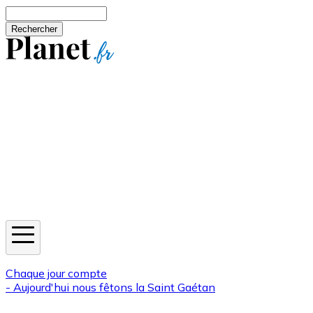
Aller au contenu principal
Rechercher
Jeux
Météo
Horoscope
Newsletters
Chaque jour compte
- Aujourd'hui nous fêtons la
Saint Gaétan