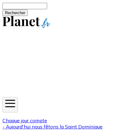
Aller au contenu principal
Rechercher
Jeux
Météo
Horoscope
Newsletters
Chaque jour compte
- Aujourd'hui nous fêtons la
Saint Dominique