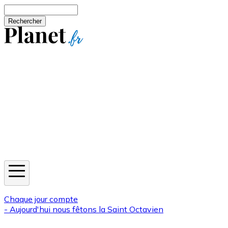
Aller au contenu principal
Rechercher
Jeux
Météo
Horoscope
Newsletters
Chaque jour compte
- Aujourd'hui nous fêtons la
Saint Octavien