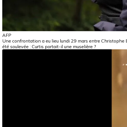
AFP
Une confrontation a eu lieu lundi 29 mars entre Christophe E
été soulevée : Curtis portait-il une muselière ?