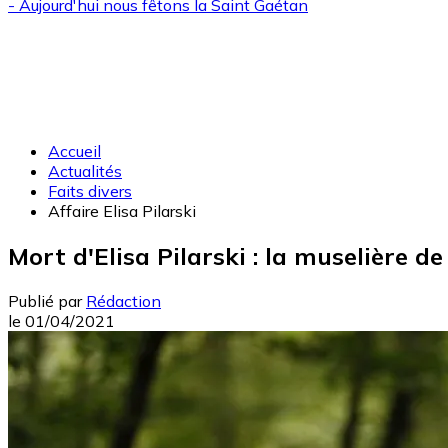
- Aujourd'hui nous fêtons la
Saint Gaétan
Accueil
Actualités
Faits divers
Affaire Elisa Pilarski
Mort d'Elisa Pilarski : la muselière d
Publié par
Rédaction
le
01/04/2021