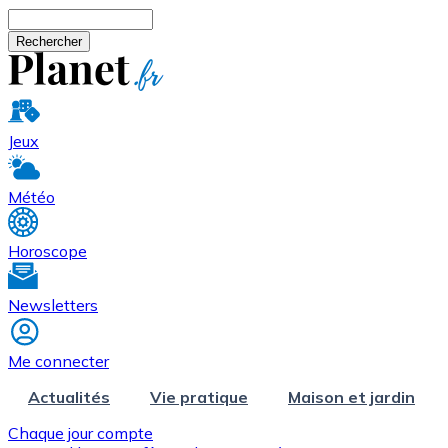
Aller au contenu principal
Rechercher
Jeux
Météo
Horoscope
Newsletters
Me connecter
Actualités
Vie pratique
Maison et jardin
Chaque jour compte