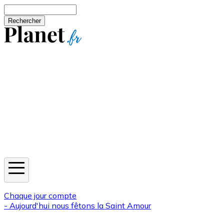
Aller au contenu principal
Rechercher
Jeux
Météo
Horoscope
Newsletters
Chaque jour compte
- Aujourd'hui nous fêtons la
Saint Amour