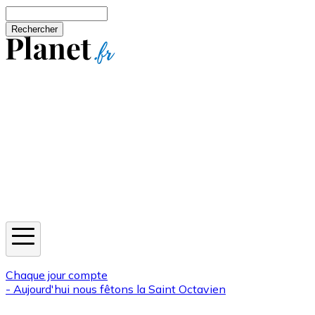
Aller au contenu principal
Rechercher
Jeux
Météo
Horoscope
Newsletters
Chaque jour compte
- Aujourd'hui nous fêtons la
Saint Octavien