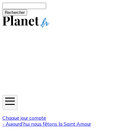
Aller au contenu principal
Rechercher
Jeux
Météo
Horoscope
Newsletters
Chaque jour compte
- Aujourd'hui nous fêtons la
Saint Amour