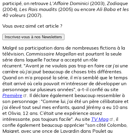
participé, on retrouve
L'Affaire Dominici
(2003),
Zodiaque
(2004),
Les Rois maudits
(2005) ou encore
Ali Baba et les
40 voleurs
(2007).
Vous avez aimé cet article ?
Inscrivez-vous à nos Newsletters
Malgré sa participation dans de nombreuses fictions à la
télévision,
Commissaire Magellan
est pourtant la seule
série dans laquelle l'acteur a accepté un rôle
récurrent. "Avant je ne voulais pas trop en faire car j’ai une
carrière où j’ai joué beaucoup de choses très différentes.
Quand on m’a proposé la série, il m’a semblé que le temps
était arrivé où cela pouvait m’intéresser de développer un
personnage sur plusieurs années", a-t-il confié au site
Première
. Il déclare également beaucoup ressembler à
son personnage : "Comme lui, j’ai été un père célibataire et
j’ai élevé tout seul mes enfants, quand Jérémy a eu 10 ans
et Olivia, 12 ans. C’était une expérience assez
intéressante, pas toujours facile". Au site
TV Mag
, il
confie également beaucoup apprécier "son côté Colombo,
Maigret, avec une once de Lavardin dans Poulet au