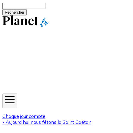
Aller au contenu principal
Rechercher
Jeux
Météo
Horoscope
Newsletters
Chaque jour compte
- Aujourd'hui nous fêtons la
Saint Gaétan