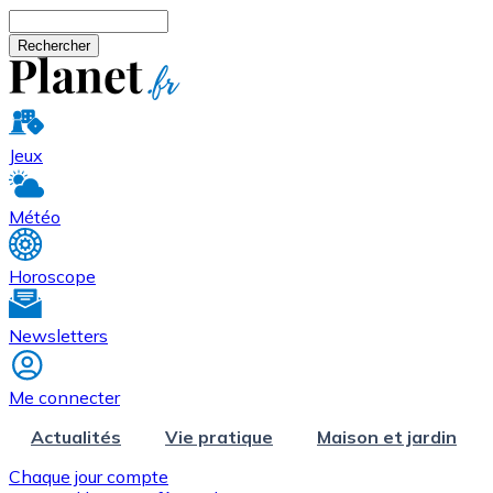
Aller au contenu principal
Rechercher
Jeux
Météo
Horoscope
Newsletters
Me connecter
Actualités
Vie pratique
Maison et jardin
Chaque jour compte