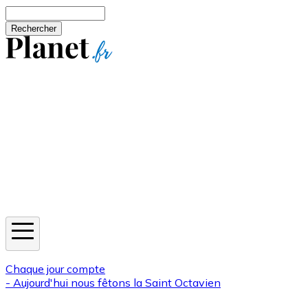
Aller au contenu principal
Rechercher
Jeux
Météo
Horoscope
Newsletters
Chaque jour compte
- Aujourd'hui nous fêtons la
Saint Octavien