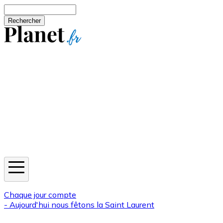
Aller au contenu principal
Rechercher
Jeux
Météo
Horoscope
Newsletters
Chaque jour compte
- Aujourd'hui nous fêtons la
Saint Laurent