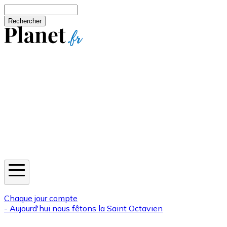
Aller au contenu principal
Rechercher
Jeux
Météo
Horoscope
Newsletters
Chaque jour compte
- Aujourd'hui nous fêtons la
Saint Octavien