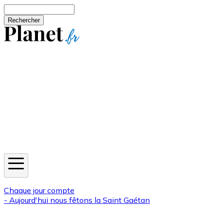
Aller au contenu principal
Rechercher
Jeux
Météo
Horoscope
Newsletters
Chaque jour compte
- Aujourd'hui nous fêtons la
Saint Gaétan