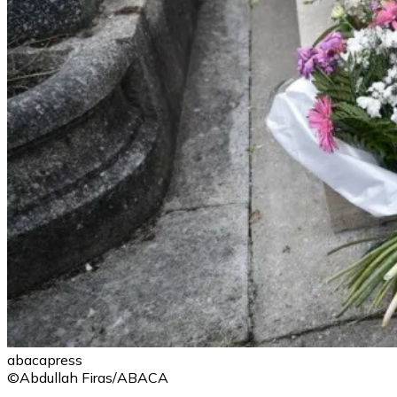
abacapress
©Abdullah Firas/ABACA