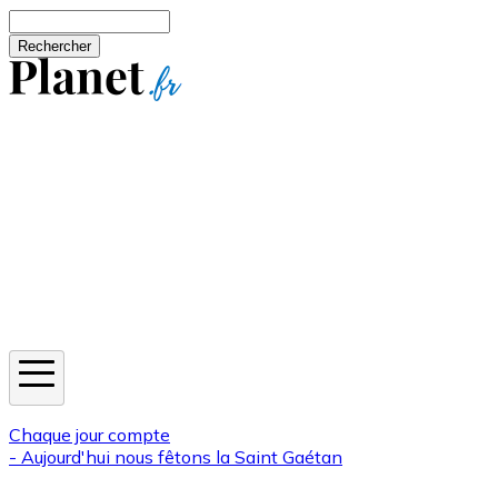
Aller au contenu principal
Rechercher
Jeux
Météo
Horoscope
Newsletters
Chaque jour compte
- Aujourd'hui nous fêtons la
Saint Gaétan