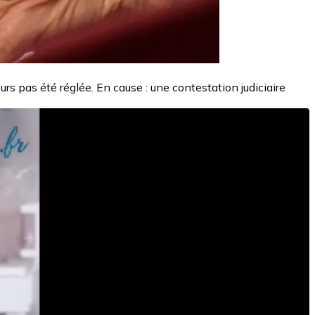
urs pas été réglée. En cause : une contestation judiciaire