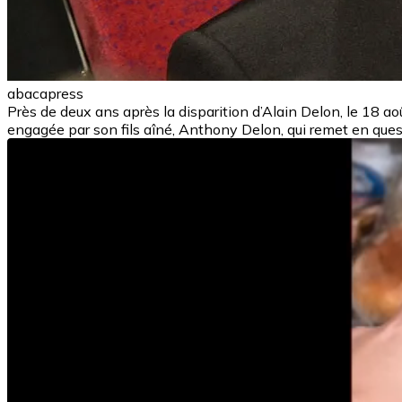
abacapress
Près de deux ans après la disparition d’Alain Delon, le 18 aoû
engagée par son fils aîné, Anthony Delon, qui remet en quest