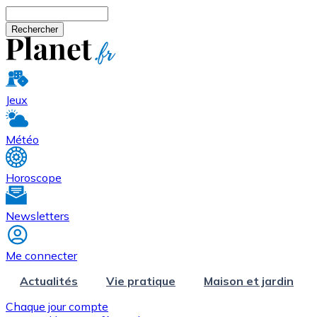
Aller au contenu principal
Rechercher
Jeux
Météo
Horoscope
Newsletters
Me connecter
Actualités
Vie pratique
Maison et jardin
Chaque jour compte