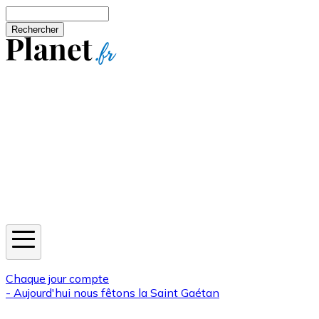
Aller au contenu principal
Rechercher
Jeux
Météo
Horoscope
Newsletters
Chaque jour compte
- Aujourd'hui nous fêtons la
Saint Gaétan