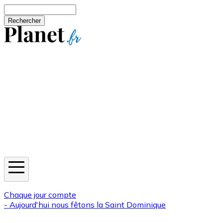
Aller au contenu principal
Rechercher
Jeux
Météo
Horoscope
Newsletters
Chaque jour compte
- Aujourd'hui nous fêtons la
Saint Dominique