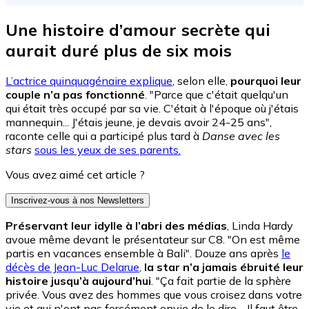
Une histoire d’amour secrète qui
aurait duré plus de six mois
L’actrice quinquagénaire explique
, selon elle,
pourquoi leur
couple n’a pas fonctionné
. "Parce que c'était quelqu'un
qui était très occupé par sa vie. C'était à l'époque où j'étais
mannequin... J'étais jeune, je devais avoir 24-25 ans",
raconte celle qui a participé plus tard à
Danse avec les
stars
sous les yeux de ses parents.
Vous avez aimé cet article ?
Inscrivez-vous à nos Newsletters
Préservant leur idylle à l’abri des médias
, Linda Hardy
avoue même devant le présentateur sur C8. "On est même
partis en vacances ensemble à Bali". Douze ans après
le
décès de Jean-Luc Delarue
,
la star n’a jamais ébruité leur
histoire jusqu’à aujourd’hui
. "Ça fait partie de la sphère
privée. Vous avez des hommes que vous croisez dans votre
vie et qui n'ont pas forcément envie de le dire… Il faut être