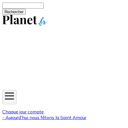
Aller au contenu principal
Rechercher
Jeux
Météo
Horoscope
Newsletters
Chaque jour compte
- Aujourd'hui nous fêtons la
Saint Amour