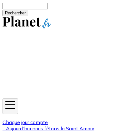
Aller au contenu principal
Rechercher
Jeux
Météo
Horoscope
Newsletters
Chaque jour compte
- Aujourd'hui nous fêtons la
Saint Amour