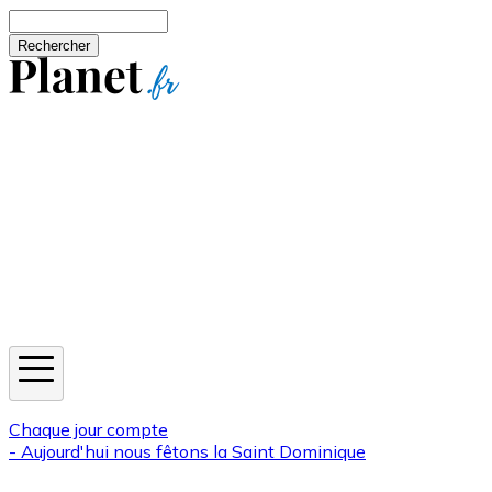
Aller au contenu principal
Rechercher
Jeux
Météo
Horoscope
Newsletters
Chaque jour compte
- Aujourd'hui nous fêtons la
Saint Dominique