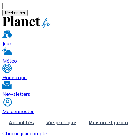
Aller au contenu principal
Rechercher
Jeux
Météo
Horoscope
Newsletters
Me connecter
Actualités
Vie pratique
Maison et jardin
Chaque jour compte