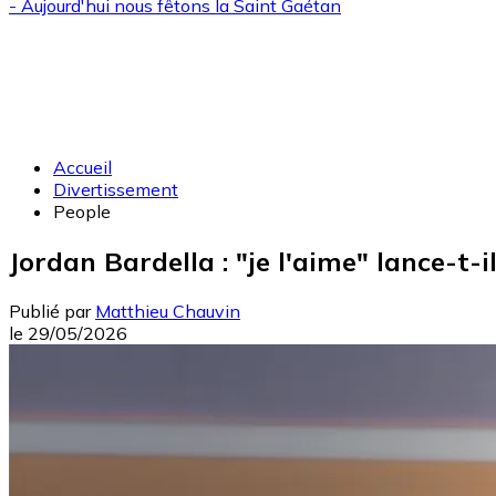
- Aujourd'hui nous fêtons la
Saint Gaétan
Accueil
Divertissement
People
Jordan Bardella : "je l'aime" lance-t-
Publié par
Matthieu Chauvin
le
29/05/2026