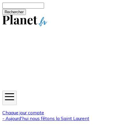
Aller au contenu principal
Rechercher
Jeux
Météo
Horoscope
Newsletters
Chaque jour compte
- Aujourd'hui nous fêtons la
Saint Laurent