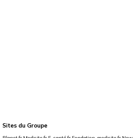
Sites du Groupe
Planet.fr
Medisite.fr
E-santé.fr
Fondation-medisite.fr
New