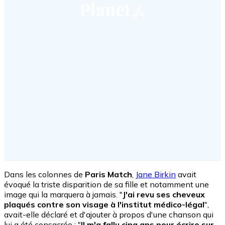
Dans les colonnes de
Paris Match
,
Jane Birkin
avait
évoqué la triste disparition de sa fille et notamment une
image qui la marquera à jamais. "
J'ai revu ses cheveux
plaqués contre son visage à l'institut médico-légal
",
avait-elle déclaré et d'ajouter à propos d'une chanson qui
lui a été consacrée : "
Il m'a fallu cinq ans pour écrire sur