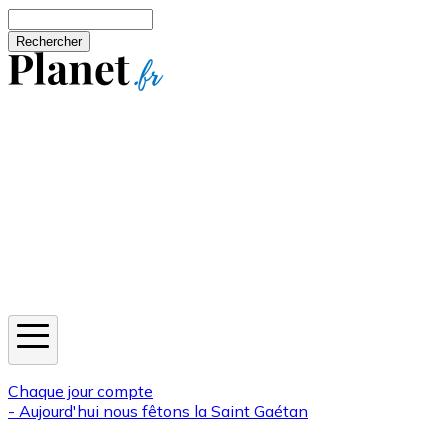
Aller au contenu principal
Rechercher
Jeux
Météo
Horoscope
Newsletters
Chaque jour compte
- Aujourd'hui nous fêtons la
Saint Gaétan