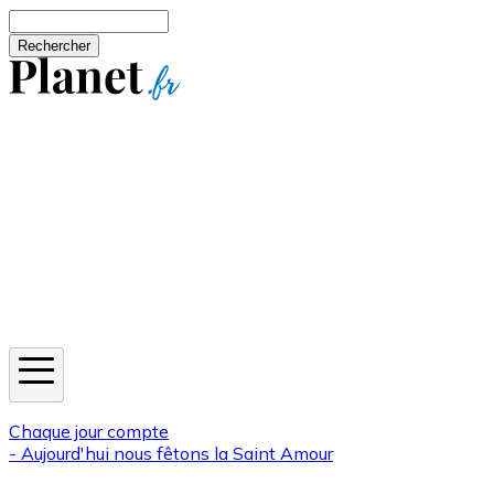
Aller au contenu principal
Rechercher
Jeux
Météo
Horoscope
Newsletters
Chaque jour compte
- Aujourd'hui nous fêtons la
Saint Amour