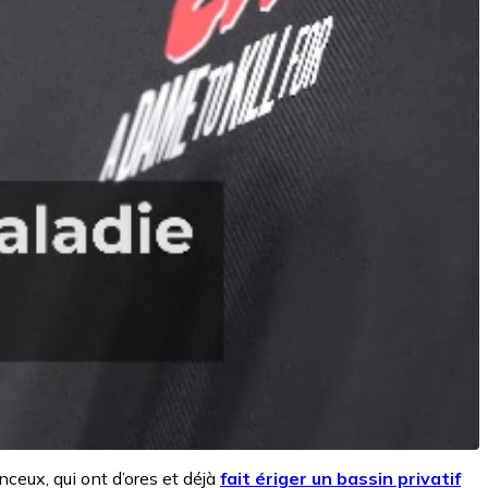
nceux, qui ont d’ores et déjà
fait ériger un bassin privatif