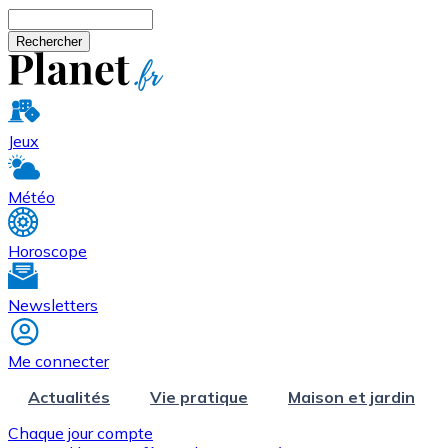
Aller au contenu principal
Rechercher
Jeux
Météo
Horoscope
Newsletters
Me connecter
Actualités
Vie pratique
Maison et jardin
Chaque jour compte