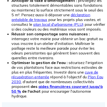
Anticiper la taxe d'aménagement :
privilégiez les
structures totalement démontables sans fondations
ou maintenez la surface strictement sous le seuil des
5 m². Pensez aussi à déposer une
déclaration
préalable de travaux
pour les projets plus vastes, et
consultez le
plan local d'urbanisme (PLU)
pour vérifier
si des couleurs ou des matériaux vous sont imposés.
Réussir son compostage sans nuisances :
interrogez votre mairie pour obtenir un bac gratuit ou
vous inscrire à un atelier d'initiation. Maîtriser le
paillage reste la meilleure parade pour éviter les
odeurs persistantes qui génèrent bien souvent des
querelles entre riverains.
Optimiser la gestion de l'eau :
sécurisez l'irrigation
de vos plantations face aux restrictions estivales de
plus en plus fréquentes. Investir dans une
cuve de
récupération enterrée
répond à l'objectif du
Plan Eau
2030
, d'autant que de nombreuses collectivités
proposent
des
aides financières couvrant jusqu'à
50 %
de l'achat
pour encourager l'autonomie
hydrique.