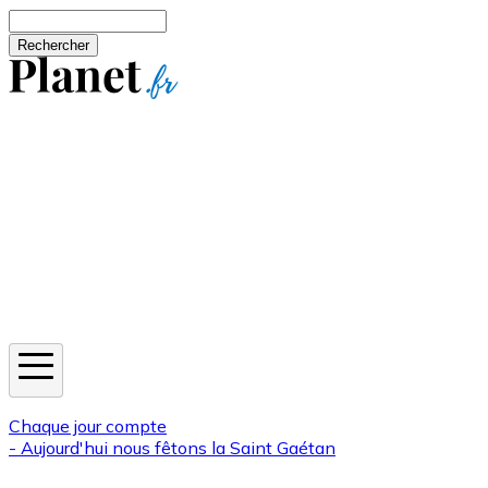
Aller au contenu principal
Rechercher
Jeux
Météo
Horoscope
Newsletters
Chaque jour compte
- Aujourd'hui nous fêtons la
Saint Gaétan