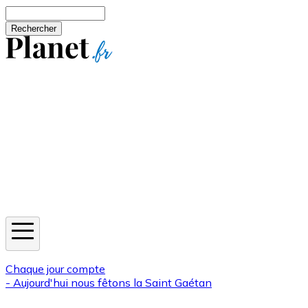
Aller au contenu principal
Rechercher
Jeux
Météo
Horoscope
Newsletters
Chaque jour compte
- Aujourd'hui nous fêtons la
Saint Gaétan