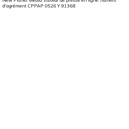
New Planet Media, Editeur de presse en ligne, numéro
d'agrément CPPAP 0526 Y 91368